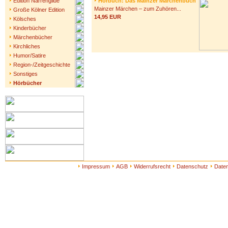
Edition Narrengilde
Hörbuch: Das Mainzer Märchenbuch
Mainzer Märchen – zum Zuhören...
Große Kölner Edition
14,95 EUR
Kölsches
Kinderbücher
Märchenbücher
Kirchliches
Humor/Satire
Region-/Zeitgeschichte
Sonstiges
Hörbücher
Impressum
AGB
Widerrufsrecht
Datenschutz
Date