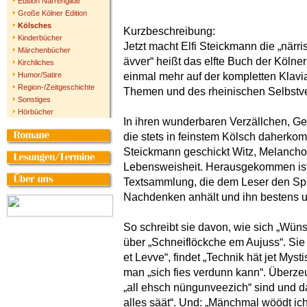
Edition Narrengilde
Große Kölner Edition
Kölsches
Kurzbeschreibung:
Kinderbücher
Jetzt macht Elfi Steickmann die „närrisc
Märchenbücher
ävver“ heißt das elfte Buch der Kölne
Kirchliches
Humor/Satire
einmal mehr auf der kompletten Klavi
Region-/Zeitgeschichte
Themen und des rheinischen Selbstver
Sonstiges
Hörbücher
In ihren wunderbaren Verzällchen, Ge
die stets in feinstem Kölsch daherkom
Steickmann geschickt Witz, Melancho
Lebensweisheit. Herausgekommen ist
Textsammlung, die dem Leser den Spi
Nachdenken anhält und ihn bestens un
So schreibt sie davon, wie sich „Wün
über „Schneiflöckche em Aujuss“. Sie
et Levve“, findet „Technik hät jet Mys
man „sich fies verdunn kann“. Überzeu
„all ehsch nüngunveezich“ sind und da
alles säät“. Und: „Mänchmal wöödt ich