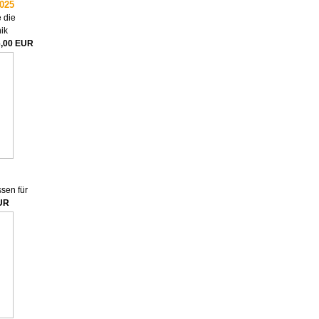
2025
 die
ik
6,00 EUR
sen für
UR