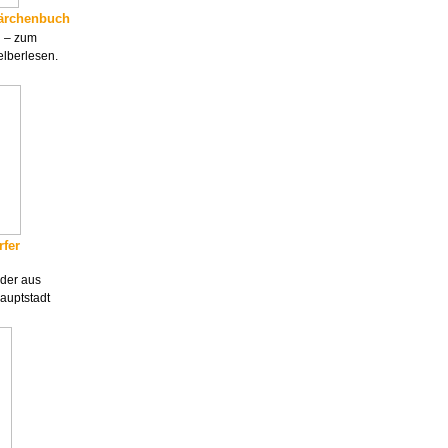
ärchenbuch
n – zum
elberlesen.
rfer
nder aus
uptstadt