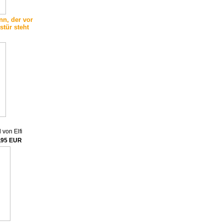
n, der vor
stür steht
 von Elfi
,95 EUR