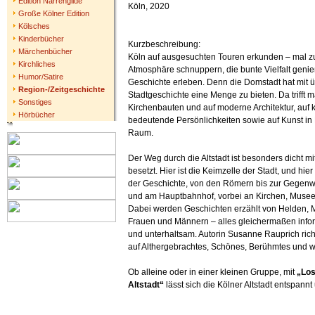
Edition Narrengilde
Köln, 2020
Große Kölner Edition
Kölsches
Kinderbücher
Kurzbeschreibung:
Märchenbücher
Köln auf ausgesuchten Touren erkunden – mal zu
Kirchliches
Atmosphäre schnuppern, die bunte Vielfalt geni
Humor/Satire
Geschichte erleben. Denn die Domstadt hat mit 
Region-/Zeitgeschichte
Stadtgeschichte eine Menge zu bieten. Da trifft ma
Sonstiges
Kirchenbauten und auf moderne Architektur, auf k
Hörbücher
bedeutende Persönlichkeiten sowie auf Kunst in
Raum.
Der Weg durch die Altstadt ist besonders dicht 
besetzt. Hier ist die Keimzelle der Stadt, und hier
der Geschichte, von den Römern bis zur Gegenw
und am Hauptbahnhof, vorbei an Kirchen, Musee
Dabei werden Geschichten erzählt von Helden,
Frauen und Männern – alles gleichermaßen info
und unterhaltsam. Autorin Susanne Rauprich richt
auf Althergebrachtes, Schönes, Berühmtes und 
Ob alleine oder in einer kleinen Gruppe, mit
„Los
Altstadt“
lässt sich die Kölner Altstadt entspann