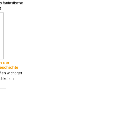
as fantastische
R
n der
eschichte
ien wichtiger
chkeiten.