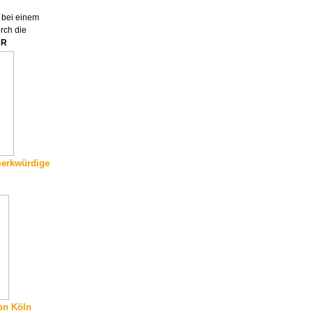
 bei einem
rch die
UR
merkwürdige
on Köln