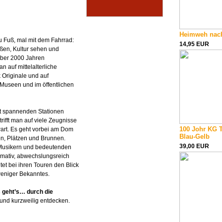
Heimweh nac
 Fuß, mal mit dem Fahrrad:
14,95 EUR
eßen, Kultur sehen und
über 2000 Jahren
n auf mittelalterliche
 Originale und auf
 Museen und im öffentlichen
mit spannenden Stationen
 trifft man auf viele Zeugnisse
100 Johr KG 
art. Es geht vorbei am Dom
Blau-Gelb
n, Plätzen und Brunnen.
39,00 EUR
 Musikern und bedeutenden
rmativ, abwechslungsreich
et bei ihren Touren den Blick
weniger Bekanntes.
 geht’s… durch die
t und kurzweilig entdecken.