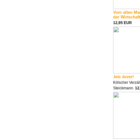
Vom alten Man
der Wirtschaft
12,95 EUR
Jetz ävver!
Kölscher Verzäll
Steickmann.
12