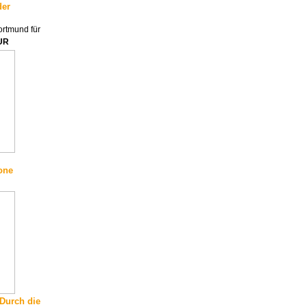
der
rtmund für
UR
one
 Durch die